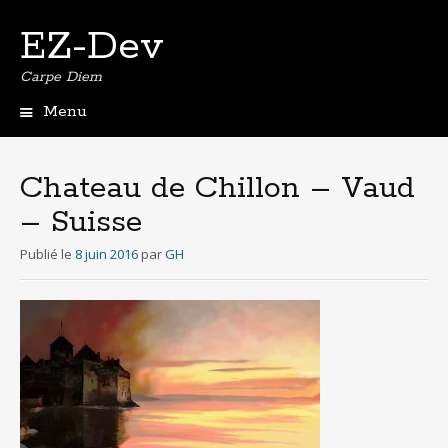
EZ-Dev
Carpe Diem
Menu
Aller
au
contenu
Chateau de Chillon – Vaud
principal
– Suisse
Publié le
8 juin 2016
par
GH