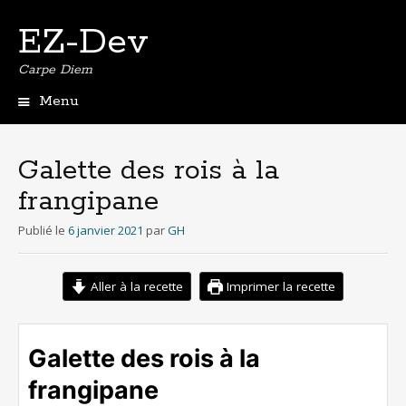
EZ-Dev
Carpe Diem
Menu
Aller
au
contenu
Galette des rois à la
principal
frangipane
Publié le
6 janvier 2021
par
GH
Aller à la recette
Imprimer la recette
Galette des rois à la
frangipane