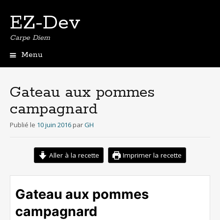
EZ-Dev
Carpe Diem
Menu
Aller
au
contenu
Gateau aux pommes
principal
campagnard
Publié le
10 juin 2016
par
GH
Aller à la recette
Imprimer la recette
Gateau aux pommes
campagnard