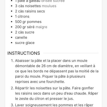
1
pâte à gateau
brisée sucrée
3
càs
noisettes
moulues
2
càs
raisins secs
1
citrons
500
gr
pommes
200
gr
séré
maigre
2
càs
sucre
canelle
sucre glace
INSTRUCTIONS
Abaisser la pâte et la placer dans un moule
démontable de 26 cm de diamètre, en veillant à
ce que les bords ne dépassent pas la moitié de la
paroi du moule. Piquer la pâte à plusieurs
reprises avec une fourchette.
Répartir les noisettes sur la pâte. Faire gonfler
les raisins secs dans un peu d'eau chaude. Râper
le zeste du citron et presser le jus.
Laver soigneusement les pommes et les râper