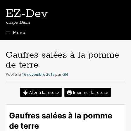
EZ-Dev
Carpe Diem
Menu
Aller
au
contenu
Gaufres salées à la pomme
principal
de terre
Publié le
16 novembre 2019
par
GH
Aller à la recette
Imprimer la recette
Gaufres salées à la pomme
de terre