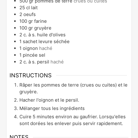
500
gr
pommes de terre
crues ou cuites
25
cl
lait
2
oeufs
100
gr
farine
100
gr
gruyère
2
c. à s.
huile d'olives
1
sachet
levure séchée
1
oignon
haché
1
pincée
sel
2
c. à s.
persil
haché
INSTRUCTIONS
Râper les pommes de terre (crues ou cuites) et le
gruyère.
Hacher l'oignon et le persil.
Mélanger tous les ingrédients
Cuire 5 minutes environ au gaufrier. Lorsqu'elles
sont dorées les enlever puis servir rapidement.
NOTES